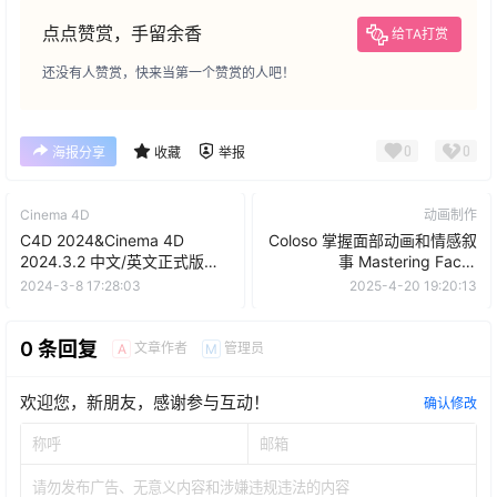
点点赞赏，手留余香
给TA打赏
还没有人赞赏，快来当第一个赞赏的人吧！
0
0
海报分享
收藏
举报
Cinema 4D
动画制作
C4D 2024&Cinema 4D
Coloso 掌握面部动画和情感叙
2024.3.2 中文/英文正式版Win
事 Mastering Facial
破解安装包
Animation and Emotional
2024-3-8 17:28:03
2025-4-20 19:20:13
Storytelling
0 条回复
文章作者
管理员
A
M
欢迎您，新朋友，感谢参与互动！
确认修改