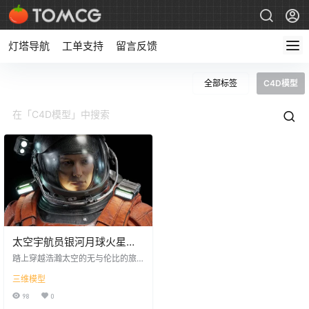
灯塔导航
工单支持
留言反馈
全部标签
C4D模型
太空宇航员银河月球火星宇
航服天文新星外星3D模型资
踏上穿越浩瀚太空的无与伦比的旅
产包 BigMediumSmall
程。进入银河探索的未知领域，装
三维模型
备你的宇航服，在你忠实的迷你漫
Astronova
游者伙伴的陪伴下，踏上前往遥远
98
0
行星的大胆探险之旅。拥抱外星景