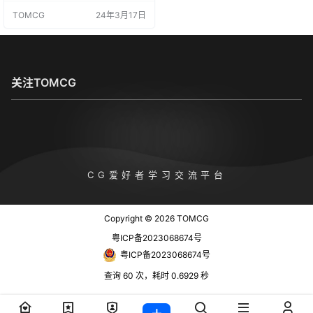
观的奇观，见证令人敬畏的天象，
TOMCG
24年3月17日
并深入探索未探索世界的奥秘。 资
源介绍： 该资产包包括130 多个物
品：一名全装备英雄宇航员（提供3
0 个预设姿势和8 种颜色变化）、8
0 个独特资产，其中包括巨大的悬
崖、岩石、陨石坑、小行星、散布
关注TOMCG
石头、月球和火星配色方…
TOMCG
CG爱好者学习交流平台
Copyright © 2026
TOMCG
粤ICP备2023068674号
粤ICP备2023068674号
查询 60 次，耗时 0.6929 秒