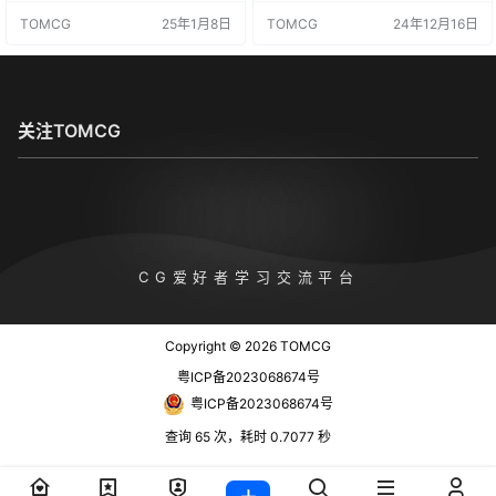
知识到表达技巧的应用。首先，我
来提高您的实践技能，这是标志设
TOMCG
25年1月8日
TOMCG
24年12月16日
们将学习将成为灵感种子的想法和
计之前的阶段。我们将教您专业知
知识，例如 什么是设计以及如何吸
识。 首先，我们将讲解排版的基本
引想法。接下来，作为扩展标志设
知识， 了解欧洲版本和日本版本的
计表达的技术，学生将学习实际设
差异以及视角的流动。 构成设计的
计制作所必需的技能，例如字符表
项目 ，例如变化的设计。 基础知识
达、符号标记想法和主题表达。 后
逐条讲解。 作为沟通元素 最常见的
关注TOMCG
半部分，你将通过九类例题学…
排版 制造高度…
TOMCG
CG爱好者学习交流平台
Copyright © 2026
TOMCG
粤ICP备2023068674号
粤ICP备2023068674号
查询 65 次，耗时 0.7077 秒