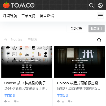
灯塔导航
工单支持
留言反馈
全部标签
标志设计
Coloso 从 9 种类型的例子中
Coloso 从版式理解标志设计
学习的标志设计 ９種類の例
创作 タイポグラフィから理
以多种方式表达您的标志设计 将自
加深您对版式的理解 提高标志设计
題から学ぶロゴデザイン表
己的想法融入设计的秘诀 以传达强
解するロゴデザイン制作
完美度的诀窍 他作为设计师活跃了
平面设计
平面设计
烈信息的标志设计而闻名的平面设
30 多年，并负责过许多客户项目。
現テクニック
计师sanzui将教授您实用的知识和
重村古里曾荣获多项奖项。 在本课
94
0
122
0
技能，从创建标志设计所需的基础
程中，您将通过加深对版式的理解