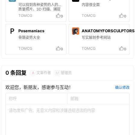
可以找到各种姿势的人的高
内容很全面
质量照片、3D 扫描、捕捉
情感的图像
TOMCG
TOMCG
0
0
Posemaniacs
ANATOMYFORSCULPTORS
骨骼姿势大全
写实解剖参考网站
TOMCG
TOMCG
0
0
0 条回复
文章作者
管理员
A
M
欢迎您，新朋友，感谢参与互动！
确认修改